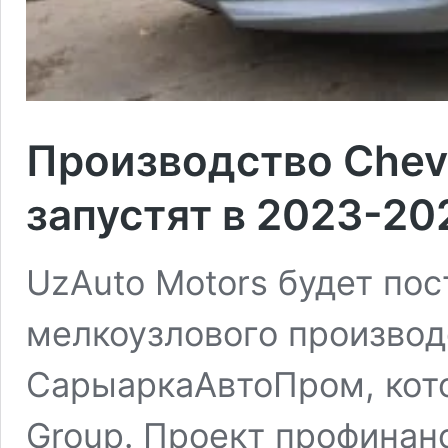
Производство Chevr
запустят в 2023-20
UzAuto Motors будет по
мелкоузлового производс
СарыаркаАвтоПром, кото
Group. Проект профинан