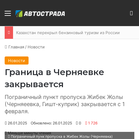
Меню
П
Казахстан перекрыл бензиновый туризм из России
Главная
/
Новости
Новости
Граница в Черняевке
закрывается
Пограничный пункт пропуска Жибек Жолы
(Черняеевка, Гишт-куприк) закрывается с 1
февраля.
26.01.2025
Обновлено: 26.01.2025
0
1 726
Меньше минуты чтения
Пограничный пунк пропуска в Жибек Жолы (Черняевка)