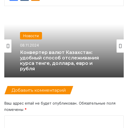
Новости
Новости
08.11.2024
30.10.2024
Конвертер валют Казахстан:
BYD начнет продажи в Казахстане
удобный способ отслеживания
в декабре 2024
курса тенге, доллара, евро и
рубля
Добавить комментарий
Ваш адрес email не будет опубликован.
Обязательные поля
помечены
*
К