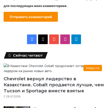
для последующих моих комментариев.
F
X
Y
I
T
a
o
n
e
Сейчас читают
c
u
s
l
e
T
t
e
Новости
b
u
a
g
Chevrolet вернул лидерство в
Казахстане. Cobalt продается лучше, чем
o
b
g
r
Tucson и Sportage вместе взятые
o
e
r
a
29.07.2026
k
a
m