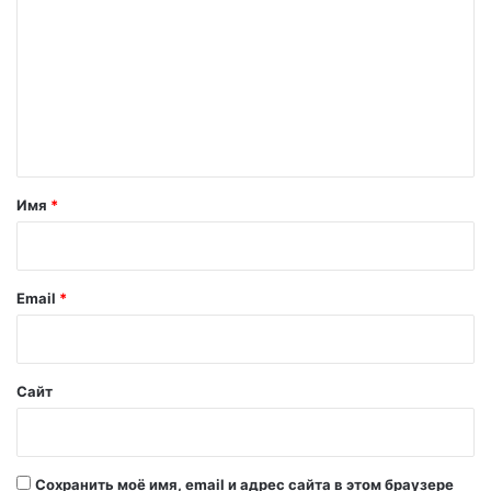
о
м
м
е
н
т
а
Имя
*
р
и
й
Email
*
*
Сайт
Сохранить моё имя, email и адрес сайта в этом браузере