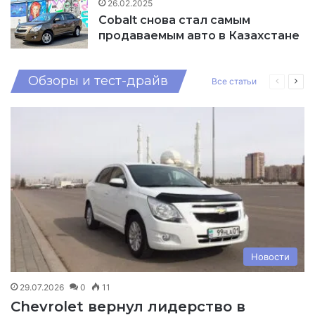
26.02.2025
Cobalt снова стал самым
продаваемым авто в Казахстане
Обзоры и тест-драйв
Все статьи
Предыд
Сле
страниц
стр
Новости
29.07.2026
0
11
Chevrolet вернул лидерство в