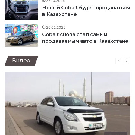
22.10.2025
Новый Cobalt будет продаваться
в Казахстане
26.02.2025
Cobalt снова стал самым
продаваемым авто в Казахстане
Видео
Предыд
Сле
страниц
стр