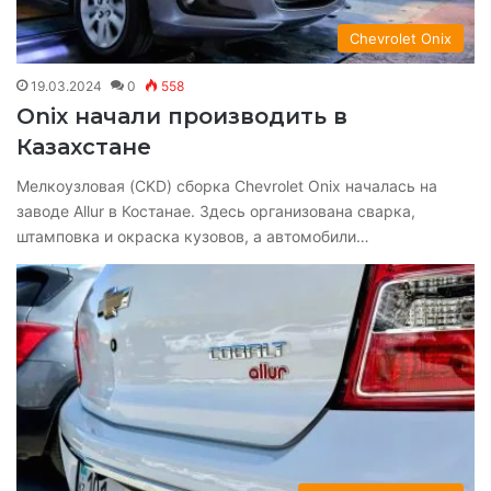
Chevrolet Onix
19.03.2024
0
558
Onix начали производить в
Казахстане
Мелкоузловая (CKD) сборка Chevrolet Onix началась на
заводе Allur в Костанае. Здесь организована сварка,
штамповка и окраска кузовов, а автомобили…