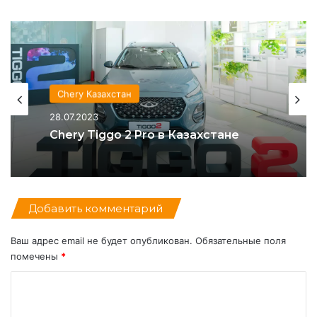
Chevrolet Казахстан
Chery Казахстан
21.02.2023
28.07.2023
Chevrolet Cobalt снова стал самым
популярным автомобилем
Chery Tiggo 2 Pro в Казахстане
Добавить комментарий
Ваш адрес email не будет опубликован.
Обязательные поля
помечены
*
К
о