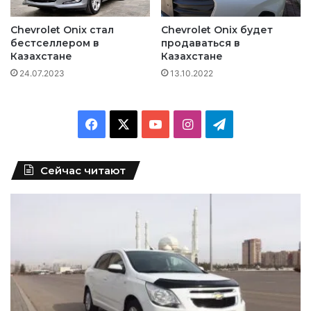
Chevrolet Onix стал
Chevrolet Onix будет
бестселлером в
продаваться в
Казахстане
Казахстане
24.07.2023
13.10.2022
F
X
Y
I
T
a
o
n
e
Сейчас читают
c
u
s
l
e
T
t
e
b
u
a
g
o
b
g
r
o
e
r
a