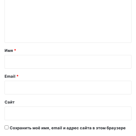
м
м
е
н
т
а
Имя
*
р
и
й
Email
*
*
Сайт
Сохранить моё имя, email и адрес сайта в этом браузере