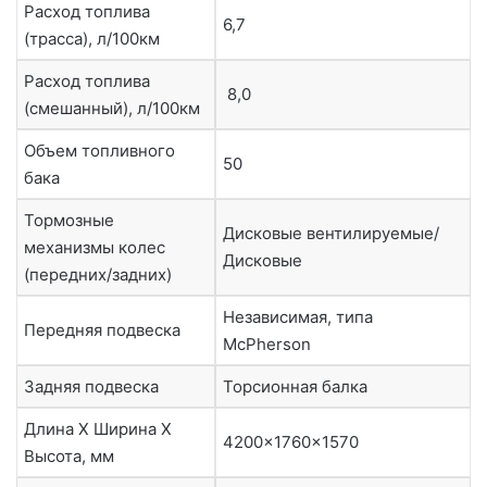
Расход топлива
6,7
(трасса), л/100км
Расход топлива
8,0
(смешанный), л/100км
Объем топливного
50
бака
Тормозные
Дисковые вентилируемые/
механизмы колес
Дисковые
(передних/задних)
Независимая, типа
Передняя подвеска
McPherson
Задняя подвеска
Торсионная балка
Длина Х Ширина Х
4200x1760x1570
Высота, мм