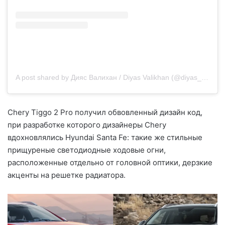
A post shared by Дияс Валихан / Diyas Valikhan (@diyas_valikhan)
Chery Tiggo 2 Pro получил обвовленный дизайн код,
при разработке которого дизайнеры Chery
вдохновлялись Hyundai Santa Fe: такие же стильные
прищуреные светодиодные ходовые огни,
расположенные отдельно от головной оптики, дерзкие
акценты на решетке радиатора.