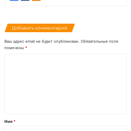
Добавить комментарий
Ваш адрес email не будет опубликован.
Обязательные поля
помечены
*
К
о
м
м
е
н
т
а
Имя
*
р