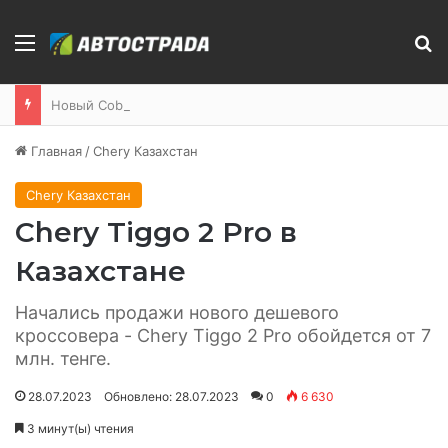
Меню
П
Новый Cobalt будет продаваться в Казахстане
Главная
/
Chery Казахстан
Chery Казахстан
Chery Tiggo 2 Pro в
Казахстане
Начались продажи нового дешевого
кроссовера - Chery Tiggo 2 Pro обойдется от 7
млн. тенге.
28.07.2023
Обновлено: 28.07.2023
0
6 630
3 минут(ы) чтения