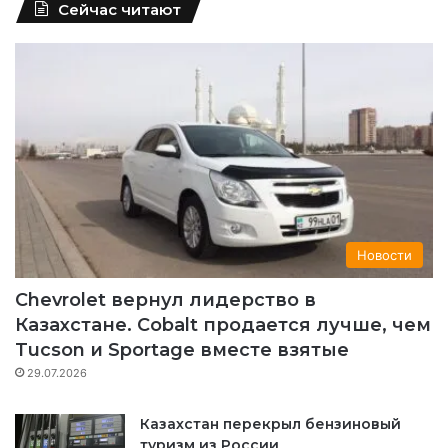
Сейчас читают
c
u
s
l
e
T
t
e
b
u
a
g
o
b
g
r
o
e
r
a
k
a
m
Новости
m
Chevrolet вернул лидерство в
Казахстане. Cobalt продается лучше, чем
Tucson и Sportage вместе взятые
29.07.2026
Казахстан перекрыл бензиновый
туризм из России