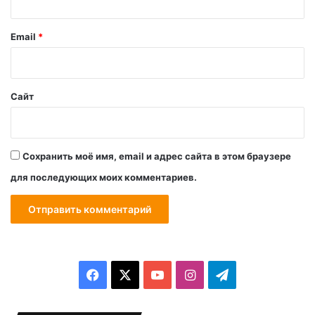
и
й
Email
*
*
Сайт
Сохранить моё имя, email и адрес сайта в этом браузере
для последующих моих комментариев.
F
X
Y
I
T
a
o
n
e