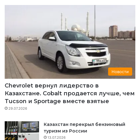
e
T
t
e
b
u
a
g
o
b
g
r
o
e
r
a
k
a
m
Новости
m
Chevrolet вернул лидерство в
Казахстане. Cobalt продается лучше, чем
Tucson и Sportage вместе взятые
29.07.2026
Казахстан перекрыл бензиновый
туризм из России
13.07.2026