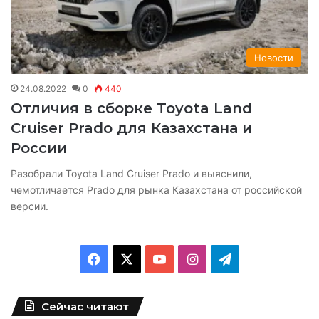
Новости
24.08.2022
0
440
Отличия в сборке Toyota Land
Cruiser Prado для Казахстана и
России
Разобрали Toyota Land Cruiser Prado и выяснили,
чемотличается Prado для рынка Казахстана от российской
версии.
F
X
Y
I
T
a
o
n
e
Сейчас читают
c
u
s
l